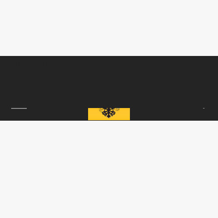
Основные даты ЕГЭ
18+
АВТОРИЗАЦИЯ
85.64 BRENT
АРХАНГЕЛЬСК
89.93 EUR