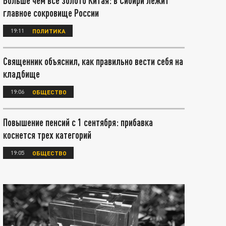
Больше чем все золото Китая: в Сибири лежит
главное сокровище России
19:11
ПОЛИТИКА
Священник объяснил, как правильно вести себя на
кладбище
19:06
ОБЩЕСТВО
Повышение пенсий с 1 сентября: прибавка
коснется трех категорий
19:05
ОБЩЕСТВО