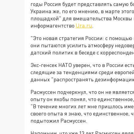
годы Россия будет представлять самую б
Украина же, по его мнению, в марте этог
площадкой" для вмешательства Москвы 
информагентство
Ura.ru
.
"Это новая стратегия России: с помощью
они пытаются усилить атмосферу недовер
датский политик в беседе с корреспонде
Экс-генсек НАТО уверен, что в России е
следящие за тенденциями среди европей
данных "распространять дезинформацию
Расмуссен подчеркнул, что он не являет
опыту он якобы понял, что единственное,
"В течение многих лет мне пришлось имет
своего опыта я знаю, что единственное, ч
подытожил Расмуссен.
Напомним, что уже 13 лет Расмуссен яв