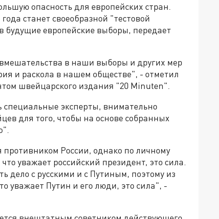
ольшую опасность для европейских стран.
о года станет своеобразной "тестовой
в будущие европейские выборы, передает
 вмешательства в наши выборы и других мер
ия и раскола в нашем обществе", - отметил
нтом швейцарского издания "20 Minuten".
сть специальные эксперты, внимательно
цев для того, чтобы на основе собранных
".
ся противником России, однако по личному
 что уважает российский президент, это сила.
ь дело с русскими и с Путиным, поэтому из
то уважает Путин и его люди, это сила", -
ляется внештатным советником действующего