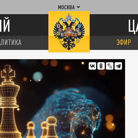
МОСКВА
ИЙ
Ц
АЛИТИКА
ЭФИР