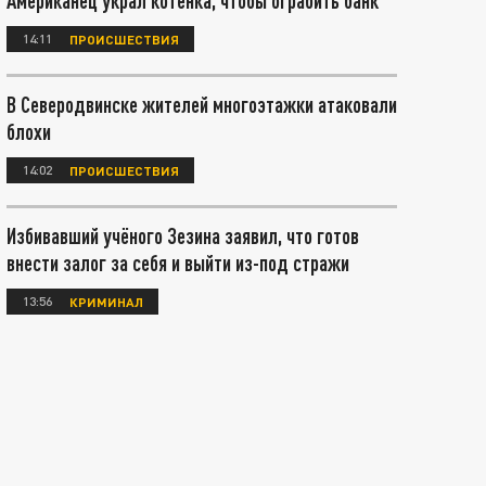
Американец украл котёнка, чтобы ограбить банк
14:11
ПРОИСШЕСТВИЯ
В Северодвинске жителей многоэтажки атаковали
блохи
14:02
ПРОИСШЕСТВИЯ
Избивавший учёного Зезина заявил, что готов
внести залог за себя и выйти из-под стражи
13:56
КРИМИНАЛ