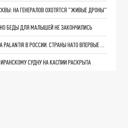
ОСКВЫ: НА ГЕНЕРАЛОВ ОХОТЯТСЯ "ЖИВЫЕ ДРОНЫ"
. НО БЕДЫ ДЛЯ МАЛЫШЕЙ НЕ ЗАКОНЧИЛИСЬ
"ОЧЕНЬ ПЛОХИЕ НОВОСТИ": БОЛЬШАЯ ОШИБКА PALANTIR В РОССИИ. СТРАНЫ НАТО ВПЕРВЫЕ ЗА СВО ОСТАНОВИЛИ ПОСТАВКИ ОРУЖИЯ. ВСУ ТЕРЯЮТ ПРИГРАНИЧЬЕ?
О ИРАНСКОМУ СУДНУ НА КАСПИИ РАСКРЫТА