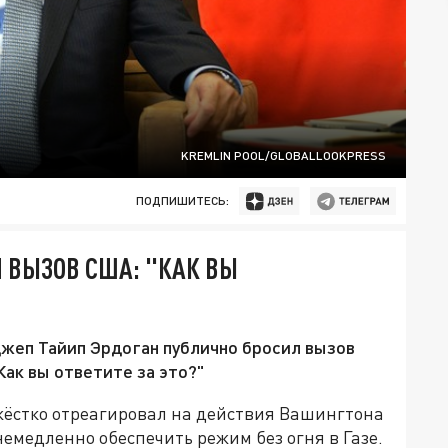
KREMLIN POOL/GLOBALLOOKPRESS
ПОДПИШИТЕСЬ:
Л ВЫЗОВ США: "КАК ВЫ
жеп Тайип Эрдоган публично бросил вызов
ак вы ответите за это?"
жёстко отреагировал на действия Вашингтона
медленно обеспечить режим без огня в Газе.