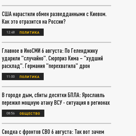
США нарастили обмен разведданными с Киевом.
Как это отразится на России?
12:48
ПОЛИТИКА
Главное в ИноСМИ 6 августа: По Геленджику
ударили "случайно". Сюрприз Кима – "худший
расклад". Германия "перехватила" дрон
11:00
ПОЛИТИКА
В городе дым, сбиты десятки БПЛА: Ярославль
пережил мощную атаку ВСУ - ситуация в регионах
08:56
ОБЩЕСТВО
Сводка с фронтов СВО 6 августа: Так вот зачем