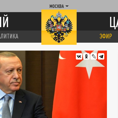
МОСКВА
ИЙ
Ц
АЛИТИКА
ЭФИР