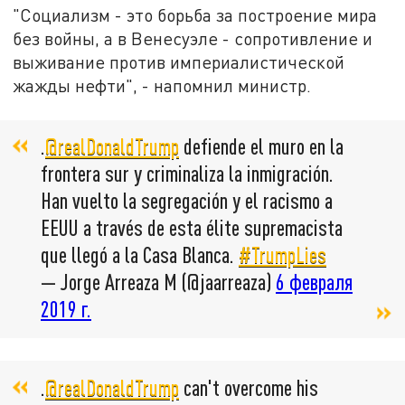
"Социализм - это борьба за построение мира
без войны, а в Венесуэле - сопротивление и
выживание против империалистической
жажды нефти", - напомнил министр.
.
@realDonaldTrump
defiende el muro en la
frontera sur y criminaliza la inmigración.
Han vuelto la segregación y el racismo a
EEUU a través de esta élite supremacista
que llegó a la Casa Blanca.
#TrumpLies
— Jorge Arreaza M (@jaarreaza)
6 февраля
2019 г.
.
@realDonaldTrump
can't overcome his