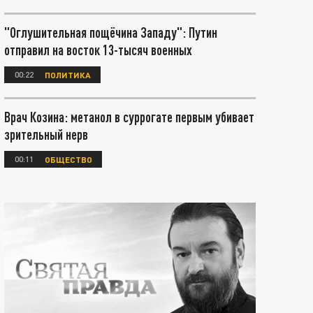
"Оглушительная пощёчина Западу": Путин
отправил на восток 13-тысяч военных
00:22
ПОЛИТИКА
Врач Козина: метанол в суррогате первым убивает
зрительный нерв
00:11
ОБЩЕСТВО