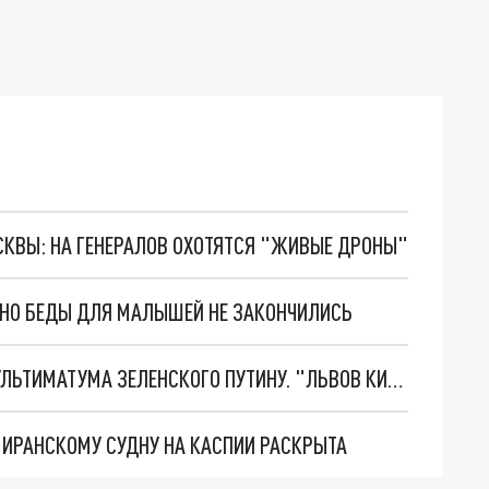
ОСКВЫ: НА ГЕНЕРАЛОВ ОХОТЯТСЯ "ЖИВЫЕ ДРОНЫ"
. НО БЕДЫ ДЛЯ МАЛЫШЕЙ НЕ ЗАКОНЧИЛИСЬ
НОВОЕ МАСШТАБНЕЙШЕЕ НАСТУПЛЕНИЕ. ТРИ УЛЬТИМАТУМА ЗЕЛЕНСКОГО ПУТИНУ. "ЛЬВОВ КИМА" ПОСТАВЯТ НА ПВО? ГЛОБАЛЬНЫЙ ПРОРЫВ ПОД ЗАПОРОЖЬЕМ
О ИРАНСКОМУ СУДНУ НА КАСПИИ РАСКРЫТА