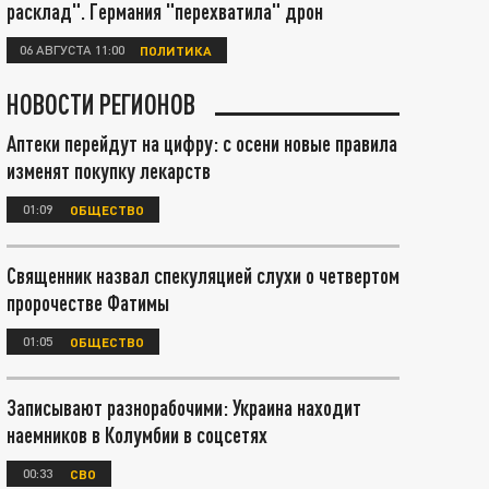
расклад". Германия "перехватила" дрон
06 АВГУСТА 11:00
ПОЛИТИКА
НОВОСТИ РЕГИОНОВ
Аптеки перейдут на цифру: с осени новые правила
изменят покупку лекарств
01:09
ОБЩЕСТВО
Священник назвал спекуляцией слухи о четвертом
пророчестве Фатимы
01:05
ОБЩЕСТВО
Записывают разнорабочими: Украина находит
наемников в Колумбии в соцсетях
00:33
СВО