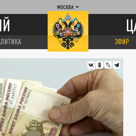
МОСКВА
ИЙ
Ц
АЛИТИКА
ЭФИР