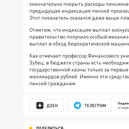
окончательно покрыть расходы пенсионер
предыдущая индексация пенсий произош
Этот показатель оказался даже выше пл
Отметим, что индексация выплат коснул
правительство получило особый механи
выплат в обход бюрократической машин
Как отмечает профессор Финансового ун
Зубец, в бюджете страны есть необходи
государственной казны только за первые 
миллиардов рублей. Именно эти средств
пенсий гражданам.
Подпи
ДЗЕН
ТЕЛЕГРАМ
и перв
ПОДЕЛИТЬСЯ: