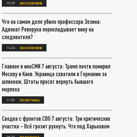
15:20
ЭКСКЛЮЗИВ
Что на самом деле убило профессора Зезина:
Адвокат Реверука перекладывает вину на
следователя?
14:24
ЭКСКЛЮЗИВ
Главное в иноСМИ 7 августа: Трамп почти помирил
Москву и Киев. Украинца схватили в Германии за
шпионаж. Штаты просят вернуть бывшего
морпеха
11:00
ПОЛИТИКА
Сводка с фронтов СВО 7 августа: Три критических
участка – Всё грозит рухнуть. Что под Харьковом
08:30
ПОЛИТИКА