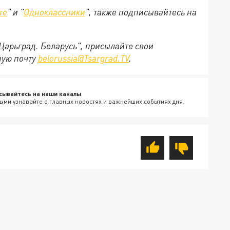
те
" и "
Одноклассники
", также подписывайтесь на
"Царьград. Беларусь", присылайте свои
ную почту
belorussia@Tsargrad.TV
.
сывайтесь на наши каналы
ыми узнавайте о главных новостях и важнейших событиях дня.