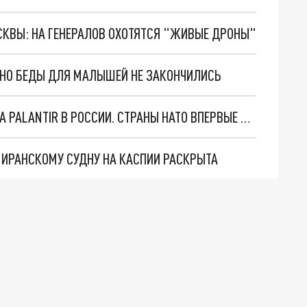
ОСКВЫ: НА ГЕНЕРАЛОВ ОХОТЯТСЯ "ЖИВЫЕ ДРОНЫ"
. НО БЕДЫ ДЛЯ МАЛЫШЕЙ НЕ ЗАКОНЧИЛИСЬ
"ОЧЕНЬ ПЛОХИЕ НОВОСТИ": БОЛЬШАЯ ОШИБКА PALANTIR В РОССИИ. СТРАНЫ НАТО ВПЕРВЫЕ ЗА СВО ОСТАНОВИЛИ ПОСТАВКИ ОРУЖИЯ. ВСУ ТЕРЯЮТ ПРИГРАНИЧЬЕ?
О ИРАНСКОМУ СУДНУ НА КАСПИИ РАСКРЫТА