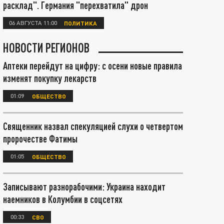
расклад". Германия "перехватила" дрон
06 АВГУСТА 11:00
ПОЛИТИКА
НОВОСТИ РЕГИОНОВ
Аптеки перейдут на цифру: с осени новые правила
изменят покупку лекарств
01:09
ОБЩЕСТВО
Священник назвал спекуляцией слухи о четвертом
пророчестве Фатимы
01:05
ОБЩЕСТВО
Записывают разнорабочими: Украина находит
наемников в Колумбии в соцсетях
00:33
СВО