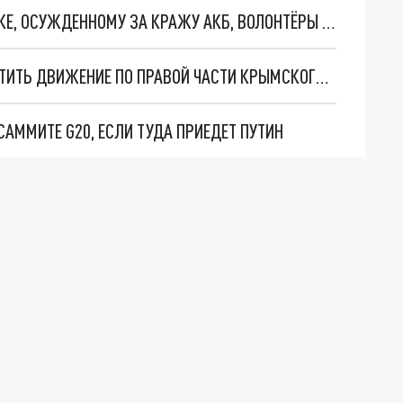
В КАЗАХСТАНЕ МНОГОДЕТНОМУ ОТЦУ-ОДИНОЧКЕ, ОСУЖДЕННОМУ ЗА КРАЖУ АКБ, ВОЛОНТЁРЫ ПОДАРИЛИ КВАРТИРУ
МАРАТ ХУСНУЛЛИН ПООБЕЩАЛ ПУТИНУ ЗАПУСТИТЬ ДВИЖЕНИЕ ПО ПРАВОЙ ЧАСТИ КРЫМСКОГО МОСТА 20 ДЕКАБРЯ
САММИТЕ G20, ЕСЛИ ТУДА ПРИЕДЕТ ПУТИН