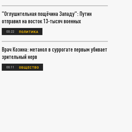
"Оглушительная пощёчина Западу": Путин
отправил на восток 13-тысяч военных
00:22
ПОЛИТИКА
Врач Козина: метанол в суррогате первым убивает
зрительный нерв
00:11
ОБЩЕСТВО