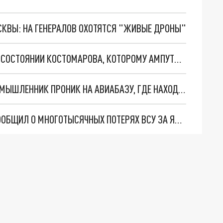
ОСКВЫ: НА ГЕНЕРАЛОВ ОХОТЯТСЯ "ЖИВЫЕ ДРОНЫ"
"ИДЁТ БОРЬБА ЗА РУКИ": СТАЛО ИЗВЕСТНО О СОСТОЯНИИ КОСТОМАРОВА, КОТОРОМУ АМПУТИРОВАЛИ ОБЕ СТОПЫ
"ПРИМЕНИЛ ОГНЕСТРЕЛЬНОЕ ОРУЖИЕ": ЗЛОУМЫШЛЕННИК ПРОНИК НА АВИАБАЗУ, ГДЕ НАХОДИТСЯ САМОЛЁТ БАЙДЕНА
ПЕРЕМАЛЫВАЮТ НЕ ТОЛЬКО ТАНКИ: ШОЙГУ СООБЩИЛ О МНОГОТЫСЯЧНЫХ ПОТЕРЯХ ВСУ ЗА ЯНВАРЬ