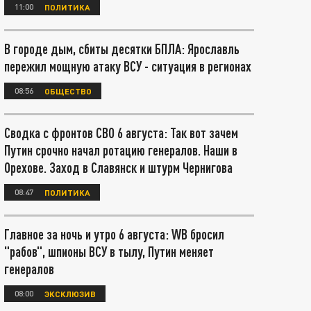
11:00
ПОЛИТИКА
В городе дым, сбиты десятки БПЛА: Ярославль
пережил мощную атаку ВСУ - ситуация в регионах
08:56
ОБЩЕСТВО
Сводка с фронтов СВО 6 августа: Так вот зачем
Путин срочно начал ротацию генералов. Наши в
Орехове. Заход в Славянск и штурм Чернигова
08:47
ПОЛИТИКА
Главное за ночь и утро 6 августа: WB бросил
"рабов", шпионы ВСУ в тылу, Путин меняет
генералов
08:00
ЭКСКЛЮЗИВ