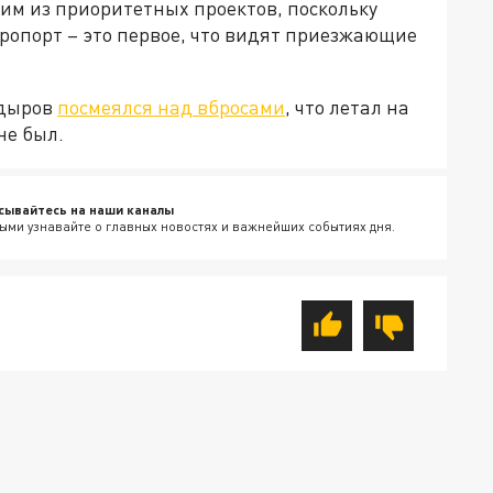
им из приоритетных проектов, поскольку
эропорт – это первое, что видят приезжающие
адыров
посмеялся над вбросами
, что летал на
не был.
сывайтесь на наши каналы
ыми узнавайте о главных новостях и важнейших событиях дня.