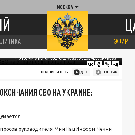
МОСКВА
ИЙ
Ц
АЛИТИКА
ЭФИР
ФОТО: MINISTRY OF CULTURE RUSSIA/GLOBALLOOKPRESS
ПОДПИШИТЕСЬ:
ОКОНЧАНИЯ СВО НА УКРАИНЕ:
думается.
вопросов руководителя МинНацИнформ Чечни