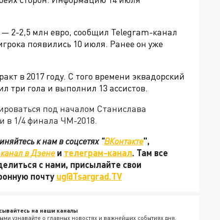
 —
2-2,5 млн евро, сообщил Telegram-канал
игрока появились 10 июля. Ранее он уже
акт в 2017 году. С того времени эквадорский
ил три гола и выполнил 13 ассистов.
ироваться под началом Станислава
и в 1/4 финала ЧМ-2018.
няйтесь к нам в соцсетях "
ВКонтакте
",
канал в Дзене
и
телеграм-канал
. Там все
делиться с нами, присылайте свои
тронную почту
ug@Tsargrad.TV
сывайтесь на наши каналы
ыми узнавайте о главных новостях и важнейших событиях дня.