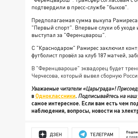
подтвердили в пресс-службе "быков".
Предполагаемая сумма выкупа Рамиреса
"Первый спорт". Впервые слухи об уходе 
выступал за
"Ференцварош".
С "Краснодаром" Рамирес заключил контр
футболист провёл за клуб 187 матчей, заб
В "Ференцвароше" эквадорец будет трен
Черчесова, который вывел сборную Росси
Уважаемые читатели «Царьграда»! Присоеди
в
Одноклассники
.
Подписывайтесь на наш
самое интересное. Если вам есть чем по
наблюдения, вопросы, новости на элек
Подпи
ДЗЕН
ТЕЛЕГРАМ
и перв