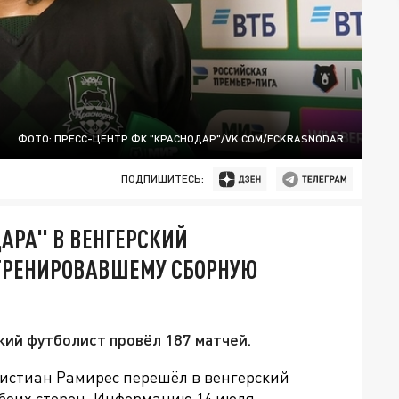
ФОТО: ПРЕСС-ЦЕНТР ФК "КРАСНОДАР"/VK.COM/FCKRASNODAR
ПОДПИШИТЕСЬ:
АРА" В ВЕНГЕРСКИЙ
 ТРЕНИРОВАВШЕМУ СБОРНУЮ
кий футболист провёл 187 матчей.
истиан Рамирес перешёл в венгерский
обеих сторон. Информацию 14 июля