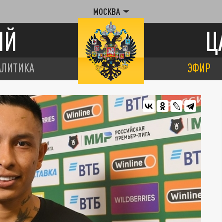
МОСКВА
ИЙ
Ц
АЛИТИКА
ЭФИР