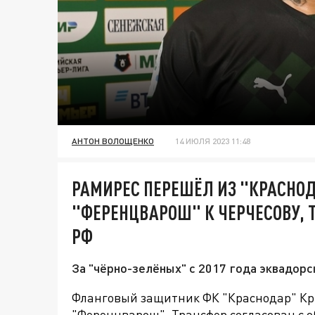
АНТОН ВОЛОЩЕНКО
14 ИЮЛЯ 2023 11:48
РАМИРЕС ПЕРЕШЁЛ ИЗ "КРАСНОД
"ФЕРЕНЦВАРОШ" К ЧЕРЧЕСОВУ,
РФ
За "чёрно-зелёных" с 2017 года эквадорс
Фланговый защитник ФК "Краснодар" Кр
"Ференцварош". Трансфер согласован с 