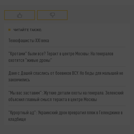
ЧИТАЙТЕ ТАКЖЕ:
Технофашисты XXI века
"Кротами" были все? Теракт в центре Москвы: На генералов
охотятся "живые дроны"
Даня с Дашей спаслись от боевиков ВСУ. Но беды для малышей не
закончились
"Мы вас заставим": Жуткие детали охоты на генерала. Зеленский
объяснил главный смысл теракта в центре Москвы
"Курортный ад": Украинский дрон превратил пляж в Геленджике в
кладбище