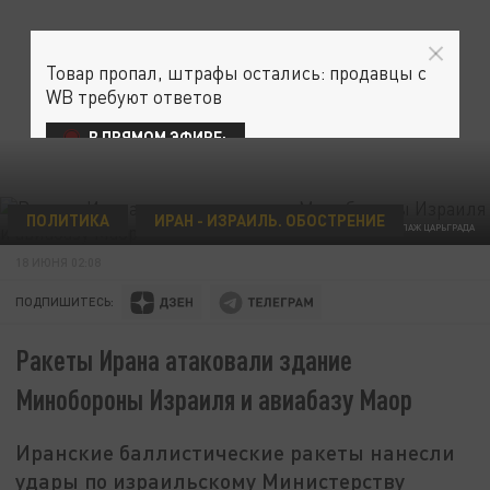
Товар пропал, штрафы остались: продавцы с
WB требуют ответов
В ПРЯМОМ ЭФИРЕ:
ПОЛИТИКА
ИРАН - ИЗРАИЛЬ. ОБОСТРЕНИЕ
КОЛЛАЖ ЦАРЬГРАДА
18 ИЮНЯ 02:08
ПОДПИШИТЕСЬ:
Ракеты Ирана атаковали здание
Минобороны Израиля и авиабазу Маор
Иранские баллистические ракеты нанесли
удары по израильскому Министерству