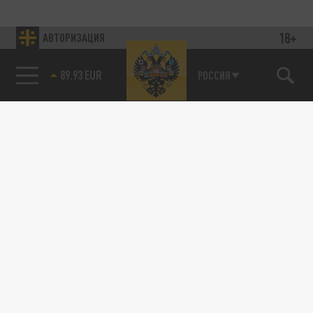
18+
АВТОРИЗАЦИЯ
89.93 EUR
РОССИЯ