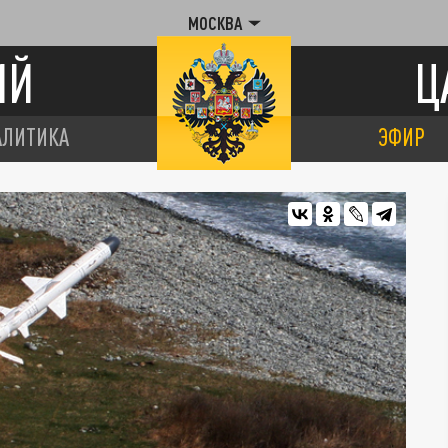
МОСКВА
ИЙ
Ц
АЛИТИКА
ЭФИР