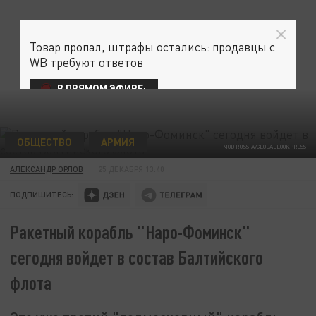
Товар пропал, штрафы остались: продавцы с
WB требуют ответов
В ПРЯМОМ ЭФИРЕ:
ОБЩЕСТВО
АРМИЯ
MOD RUSSIA/GLOBALLOOKPRESS
АЛЕКСАНДР ОРЛОВ
25 ДЕКАБРЯ 13:40
ПОДПИШИТЕСЬ:
Ракетный корабль "Наро-Фоминск"
сегодня войдет в состав Балтийского
флота