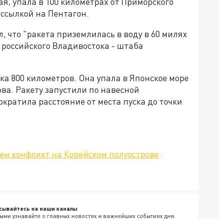
ая, упала в 100 километрах от Приморского
 ссылкой на Пентагон.
, что "ракета приземлилась в воду в 60 милях
т российского Владивостока - штаба
ка 800 километров. Она упала в Японское море
ова. Ракету запустили по навесной
ократила расстояние от места пуска до точки
еи конфликт на Корейском полуострове
сывайтесь на наши каналы
ыми узнавайте о главных новостях и важнейших событиях дня.