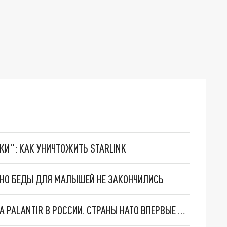
ТКИ": КАК УНИЧТОЖИТЬ STARLINK
. НО БЕДЫ ДЛЯ МАЛЫШЕЙ НЕ ЗАКОНЧИЛИСЬ
"ОЧЕНЬ ПЛОХИЕ НОВОСТИ": БОЛЬШАЯ ОШИБКА PALANTIR В РОССИИ. СТРАНЫ НАТО ВПЕРВЫЕ ЗА СВО ОСТАНОВИЛИ ПОСТАВКИ ОРУЖИЯ. ВСУ ТЕРЯЮТ ПРИГРАНИЧЬЕ?