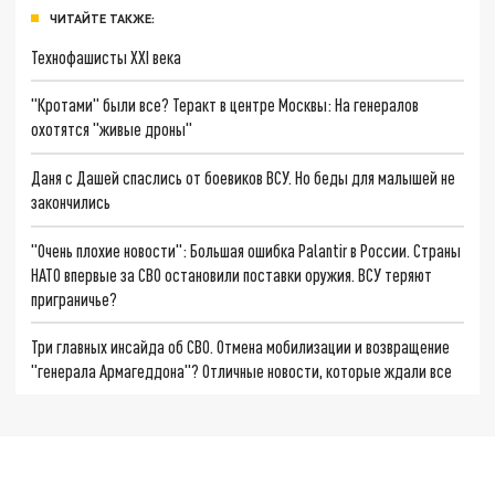
ЧИТАЙТЕ ТАКЖЕ:
Технофашисты XXI века
"Кротами" были все? Теракт в центре Москвы: На генералов
охотятся "живые дроны"
Даня с Дашей спаслись от боевиков ВСУ. Но беды для малышей не
закончились
"Очень плохие новости": Большая ошибка Palantir в России. Страны
НАТО впервые за СВО остановили поставки оружия. ВСУ теряют
приграничье?
Три главных инсайда об СВО. Отмена мобилизации и возвращение
"генерала Армагеддона"? Отличные новости, которые ждали все