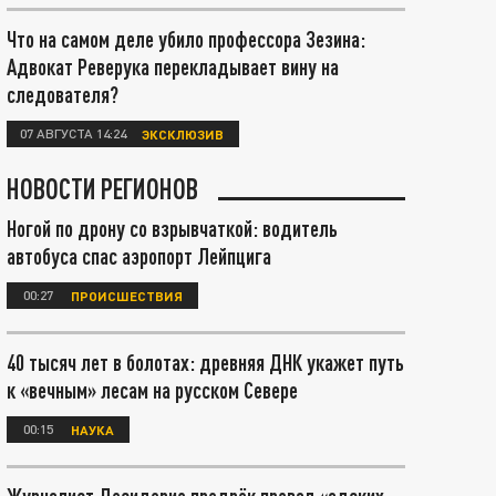
Что на самом деле убило профессора Зезина:
Адвокат Реверука перекладывает вину на
следователя?
07 АВГУСТА 14:24
ЭКСКЛЮЗИВ
НОВОСТИ РЕГИОНОВ
Ногой по дрону со взрывчаткой: водитель
автобуса спас аэропорт Лейпцига
00:27
ПРОИСШЕСТВИЯ
40 тысяч лет в болотах: древняя ДНК укажет путь
к «вечным» лесам на русском Севере
00:15
НАУКА