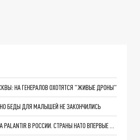
ОСКВЫ: НА ГЕНЕРАЛОВ ОХОТЯТСЯ "ЖИВЫЕ ДРОНЫ"
. НО БЕДЫ ДЛЯ МАЛЫШЕЙ НЕ ЗАКОНЧИЛИСЬ
"ОЧЕНЬ ПЛОХИЕ НОВОСТИ": БОЛЬШАЯ ОШИБКА PALANTIR В РОССИИ. СТРАНЫ НАТО ВПЕРВЫЕ ЗА СВО ОСТАНОВИЛИ ПОСТАВКИ ОРУЖИЯ. ВСУ ТЕРЯЮТ ПРИГРАНИЧЬЕ?