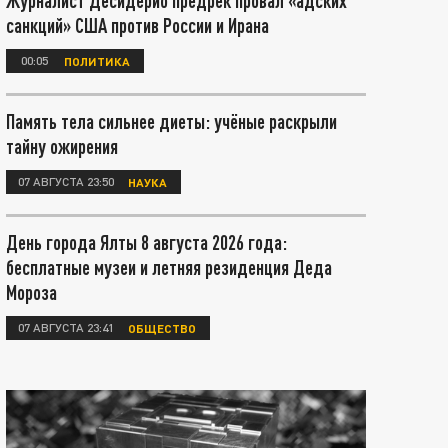
Журналист Десидерио предрёк провал «адских
санкций» США против России и Ирана
00:05
ПОЛИТИКА
Память тела сильнее диеты: учёные раскрыли
тайну ожирения
07 АВГУСТА 23:50
НАУКА
День города Ялты 8 августа 2026 года:
бесплатные музеи и летняя резиденция Деда
Мороза
07 АВГУСТА 23:41
ОБЩЕСТВО