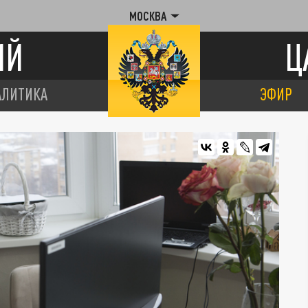
МОСКВА
ИЙ
Ц
АЛИТИКА
ЭФИР