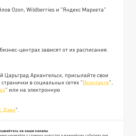
ов Ozon, Wildberries и "Яндекс Маркета"
 бизнес-центрах зависят от их расписания.
ей Царьград Архангельск, присылайте свои
странички в социальных сетях "
Вконтакте
",
ал
" или на электронную
с.Дзен
".
сывайтесь на наши каналы
ыми узнавайте о главных новостях и важнейших событиях дня.