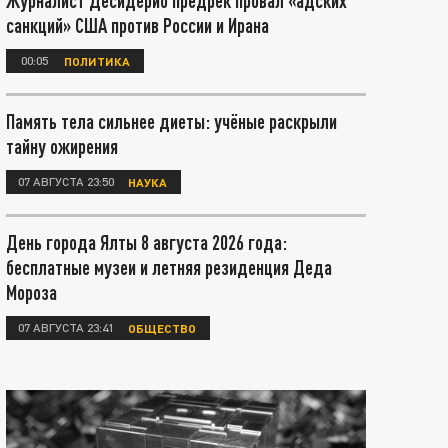
Журналист Десидерио предрёк провал «адских
санкций» США против России и Ирана
00:05
ПОЛИТИКА
Память тела сильнее диеты: учёные раскрыли
тайну ожирения
07 АВГУСТА 23:50
НАУКА
День города Ялты 8 августа 2026 года:
бесплатные музеи и летняя резиденция Деда
Мороза
07 АВГУСТА 23:41
ОБЩЕСТВО