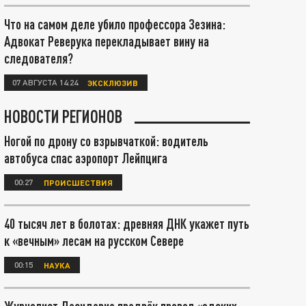
Что на самом деле убило профессора Зезина:
Адвокат Реверука перекладывает вину на
следователя?
07 АВГУСТА 14:24
ЭКСКЛЮЗИВ
НОВОСТИ РЕГИОНОВ
Ногой по дрону со взрывчаткой: водитель
автобуса спас аэропорт Лейпцига
00:27
ПРОИСШЕСТВИЯ
40 тысяч лет в болотах: древняя ДНК укажет путь
к «вечным» лесам на русском Севере
00:15
НАУКА