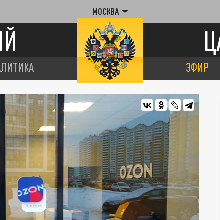
МОСКВА
ИЙ
Ц
АЛИТИКА
ЭФИР