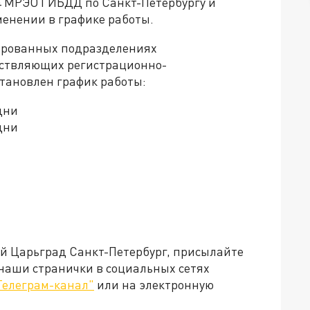
4 МРЭО ГИБДД по Санкт-Петербургу и
енении в графике работы.
ированных подразделениях
ествляющих регистрационно-
становлен график работы:
дни
дни
ей Царьград Санкт-Петербург, присылайте
 наши странички в социальных сетях
Телеграм-канал"
или на электронную