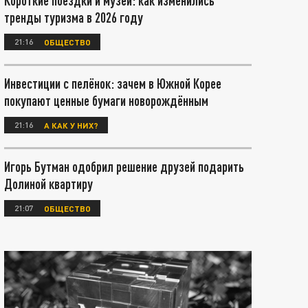
Короткие поездки и музеи: как изменились
тренды туризма в 2026 году
21:16
ОБЩЕСТВО
Инвестиции с пелёнок: зачем в Южной Корее
покупают ценные бумаги новорождённым
21:16
А КАК У НИХ?
Игорь Бутман одобрил решение друзей подарить
Долиной квартиру
21:07
ОБЩЕСТВО