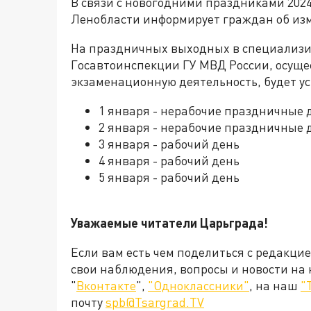
В связи с новогодними праздниками 202
Ленобласти информирует граждан об изм
На праздничных выходных в специализ
Госавтоинспекции ГУ МВД России, осущ
экзаменационную деятельность, будет у
1 января - нерабочие праздничные 
2 января - нерабочие праздничные 
3 января - рабочий день
4 января - рабочий день
5 января - рабочий день
Уважаемые читатели Царьграда!
Если вам есть чем поделиться с редакци
свои наблюдения, вопросы и новости на
"
Вконтакте
",
"Одноклассники"
, на наш
"
почту
spb@Tsargrad.TV