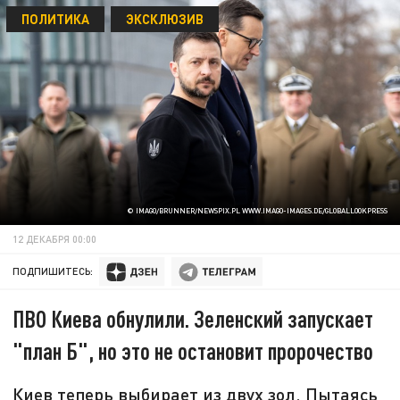
ПОЛИТИКА
ЭКСКЛЮЗИВ
© IMAGO/BRUNNER/NEWSPIX.PL WWW.IMAGO-IMAGES.DE/GLOBALLOOKPRESS
12 ДЕКАБРЯ 00:00
ПОДПИШИТЕСЬ:
ПВО Киева обнулили. Зеленский запускает
"план Б", но это не остановит пророчество
Киев теперь выбирает из двух зол. Пытаясь