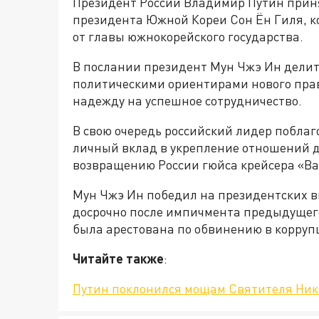
Президент России Владимир Путин прин
президента Южной Кореи Сон Ён Гиля, к
от главы южнокорейского государства.
В послании президент Мун Чжэ Ин делит
политическими ориентирами нового пра
надежду на успешное сотрудничество.
В свою очередь российский лидер побла
личный вклад в укрепление отношений дву
возвращению России гюйса крейсера «Вар
Мун Чжэ Ин победил на президентских в
досрочно после импичмента предыдущего
была арестована по обвинению в корруп
Читайте также
:
Путин поклонился мощам Святителя Ник