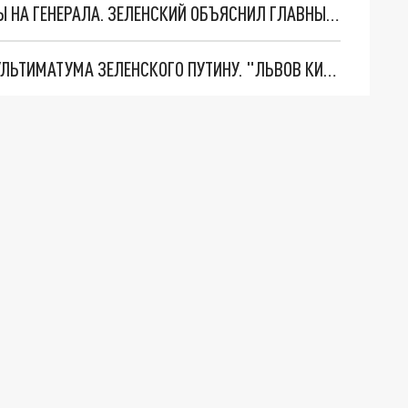
"МЫ ВАС ЗАСТАВИМ": ЖУТКИЕ ДЕТАЛИ ОХОТЫ НА ГЕНЕРАЛА. ЗЕЛЕНСКИЙ ОБЪЯСНИЛ ГЛАВНЫЙ СМЫСЛ ТЕРАКТА В ЦЕНТРЕ МОСКВЫ
НОВОЕ МАСШТАБНЕЙШЕЕ НАСТУПЛЕНИЕ. ТРИ УЛЬТИМАТУМА ЗЕЛЕНСКОГО ПУТИНУ. "ЛЬВОВ КИМА" ПОСТАВЯТ НА ПВО? ГЛОБАЛЬНЫЙ ПРОРЫВ ПОД ЗАПОРОЖЬЕМ