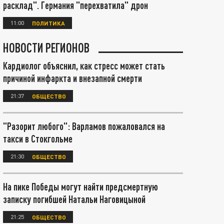
расклад". Германия "перехватила" дрон
11:00
ПОЛИТИКА
НОВОСТИ РЕГИОНОВ
Кардиолог объяснил, как стресс может стать
причиной инфаркта и внезапной смерти
21:37
ОБЩЕСТВО
"Разорит любого": Варламов пожаловался на
такси в Стокгольме
21:30
ОБЩЕСТВО
На пике Победы могут найти предсмертную
записку погибшей Натальи Наговицыной
21:25
ОБЩЕСТВО