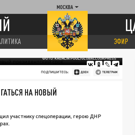
МОСКВА
ИЙ
Ц
АЛИТИКА
ЭФИР
ФОТО: KREMLIN POOL/GLOBALLOOKPRESS
ПОДПИШИТЕСЬ:
ГАТЬСЯ НА НОВЫЙ
ил участнику спецоперации, герою ДНР
рах.