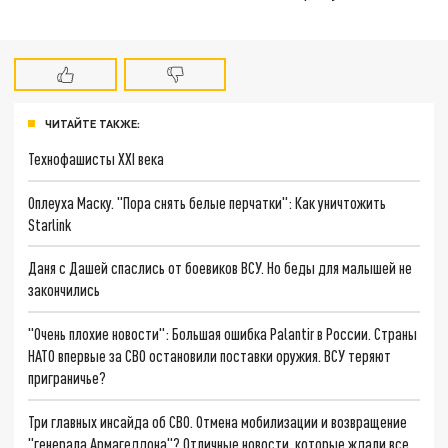
ЧИТАЙТЕ ТАКЖЕ:
Технофашисты XXI века
Оплеуха Маску. "Пора снять белые перчатки": Как уничтожить
Starlink
Даня с Дашей спаслись от боевиков ВСУ. Но беды для малышей не
закончились
"Очень плохие новости": Большая ошибка Palantir в России. Страны
НАТО впервые за СВО остановили поставки оружия. ВСУ теряют
приграничье?
Три главных инсайда об СВО. Отмена мобилизации и возвращение
"генерала Армагеддона"? Отличные новости, которые ждали все