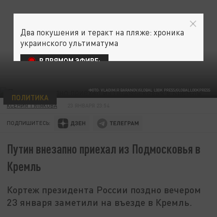
Два покушения и теракт на пляже: хроника
украинского ультиматума
В ПРЯМОМ ЭФИРЕ:
ФОТО: VLADIMIR BARANOV/GLOBAL LOOK PRESS/GLOBALLOOKPRESS
ПОЛИТИКА
КСЕНИЯ ТУЛЯКОВА
23 ЯНВАРЯ 23:54
ПОДПИШИТЕСЬ:
Путин внезапно приехал из Подмосковья в
Кремль
Кортеж президента России поздно вечером
23 января заметили на въезде в Кремль.