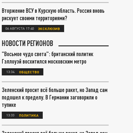
Вторжение ВСУ в Курскую область. Россия вновь
рискует своими территориями?
06 АВГУСТА 17:40
ЭКСКЛЮЗИВ
НОВОСТИ РЕГИОНОВ
"Восьмое чудо света": британский политик
Гэллоуэй восхитился московским метро
13:34
ОБЩЕСТВО
Зеленский просит всё больше ракет, но Запад сам
подошел к пределу. В Германии заговорили о
тупике
13:33
ПОЛИТИКА