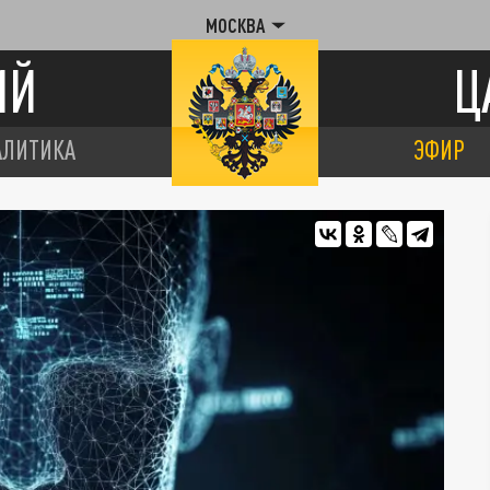
МОСКВА
ИЙ
Ц
АЛИТИКА
ЭФИР