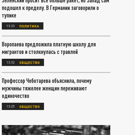
Зеленский просит всё больше ракет, но Запад сам
подошел к пределу. В Германии заговорили о
тупике
13:33
ПОЛИТИКА
Воропаева предложила платную школу для
мигрантов и столкнулась с травлей
13:32
ОБЩЕСТВО
Профессор Чеботарева объяснила, почему
мужчины тяжелее женщин переживают
одиночество
13:25
ОБЩЕСТВО