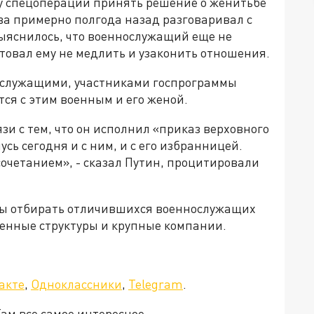
 спецоперации принять решение о женитьбе
ва примерно полгода назад разговаривал с
выяснилось, что военнослужащий еще не
етовал ему не медлить и узаконить отношения.
нослужащими, участниками госпрограммы
тся с этим военным и его женой.
язи с тем, что он исполнил «приказ верховного
ь сегодня и с ним, и с его избранницей.
сочетанием», - сказал Путин, процитировали
обы отбирать отличившихся военнослужащих
твенные структуры и крупные компании.
акте
,
Одноклассники
,
Telegram
.
Там все самое интересное.