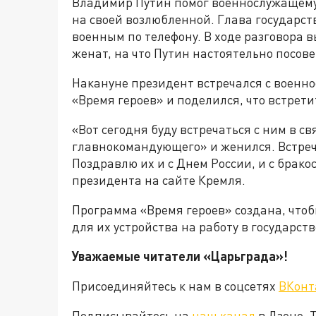
Владимир Путин помог военнослужащему
на своей возлюбленной. Глава государст
военным по телефону. В ходе разговора 
женат, на что Путин настоятельно посов
Накануне президент встречался с воен
«Время героев» и поделился, что встрети
«Вот сегодня буду встречаться с ним в св
главнокомандующего» и женился. Встречус
Поздравлю их и с Днем России, и с брако
президента на сайте Кремля.
Программа «Время героев» создана, чт
для их устройства на работу в государс
Уважаемые читатели «Царьграда»!
Присоединяйтесь к нам в соцсетях
ВКонт
Подписывайтесь на
наш канал
в Дзене. 