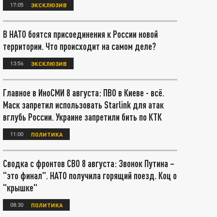
17:05
ЭКСКЛЮЗИВ
В НАТО боятся присоединения к России новой
территории. Что происходит на самом деле?
13:56
ЭКСКЛЮЗИВ
Главное в ИноСМИ 8 августа: ПВО в Киеве - всё.
Маск запретил использовать Starlink для атак
вглубь России. Украине запретили бить по КТК
11:00
ПОЛИТИКА
Сводка с фронтов СВО 8 августа: Звонок Путина –
"это финал". НАТО получила горящий поезд. Коц о
"крышке"
08:30
ПОЛИТИКА