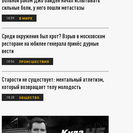
Больной раком Джо Байден начал испытывать
сильные боли, у него пошли метастазы
18:59
В МИРЕ
Среди окружения был крот? Взрыв в московском
ресторане на юбилее генерала принёс дурные
вести
18:56
ПРОИСШЕСТВИЯ
Старости не существует: ментальный атлетизм,
который возвращает телу молодость
18:28
ОБЩЕСТВО