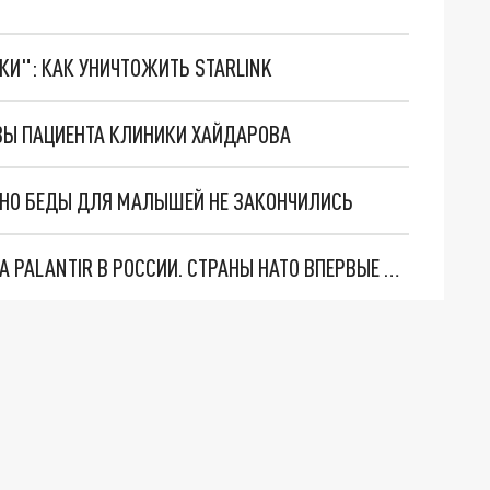
ТКИ": КАК УНИЧТОЖИТЬ STARLINK
ОВЫ ПАЦИЕНТА КЛИНИКИ ХАЙДАРОВА
. НО БЕДЫ ДЛЯ МАЛЫШЕЙ НЕ ЗАКОНЧИЛИСЬ
"ОЧЕНЬ ПЛОХИЕ НОВОСТИ": БОЛЬШАЯ ОШИБКА PALANTIR В РОССИИ. СТРАНЫ НАТО ВПЕРВЫЕ ЗА СВО ОСТАНОВИЛИ ПОСТАВКИ ОРУЖИЯ. ВСУ ТЕРЯЮТ ПРИГРАНИЧЬЕ?