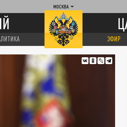
МОСКВА
ИЙ
Ц
АЛИТИКА
ЭФИР