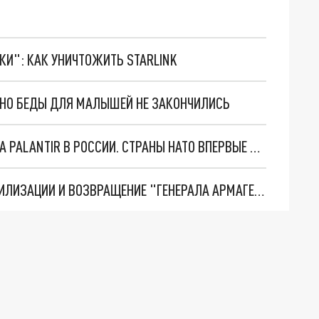
ТКИ": КАК УНИЧТОЖИТЬ STARLINK
. НО БЕДЫ ДЛЯ МАЛЫШЕЙ НЕ ЗАКОНЧИЛИСЬ
"ОЧЕНЬ ПЛОХИЕ НОВОСТИ": БОЛЬШАЯ ОШИБКА PALANTIR В РОССИИ. СТРАНЫ НАТО ВПЕРВЫЕ ЗА СВО ОСТАНОВИЛИ ПОСТАВКИ ОРУЖИЯ. ВСУ ТЕРЯЮТ ПРИГРАНИЧЬЕ?
ТРИ ГЛАВНЫХ ИНСАЙДА ОБ СВО. ОТМЕНА МОБИЛИЗАЦИИ И ВОЗВРАЩЕНИЕ "ГЕНЕРАЛА АРМАГЕДДОНА"? ОТЛИЧНЫЕ НОВОСТИ, КОТОРЫЕ ЖДАЛИ ВСЕ