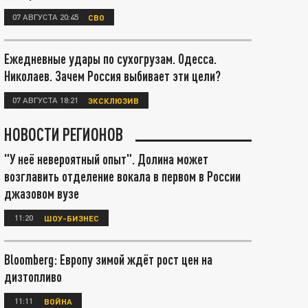
07 АВГУСТА 20:45
СВО
Ежедневные удары по сухогрузам. Одесса.
Николаев. Зачем Россия выбивает эти цели?
07 АВГУСТА 18:21
ЭКСКЛЮЗИВ
НОВОСТИ РЕГИОНОВ
"У неё невероятный опыт". Долина может
возглавить отделение вокала в первом в России
джазовом вузе
11:20
ШОУ-БИЗНЕС
Bloomberg: Европу зимой ждёт рост цен на
дизтопливо
11:11
ВОЙНА