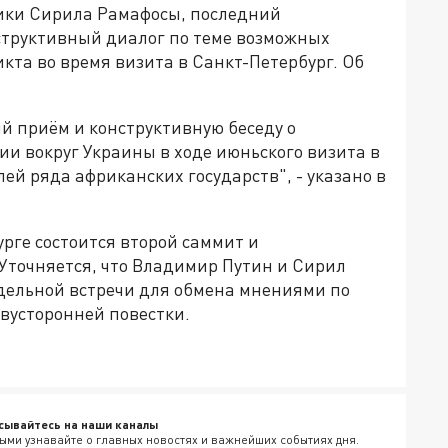
ики Сирила Рамафосы, последний
структивный диалог по теме возможных
кта во время визита в Санкт-Петербург. Об
й приём и конструктивную беседу о
и вокруг Украины в ходе июньского визита в
ей ряда африканских государств", - указано в
рге состоится второй саммит и
 Уточняется, что Владимир Путин и Сирил
дельной встречи для обмена мнениями по
вусторонней повестки.
сывайтесь на наши каналы
ыми узнавайте о главных новостях и важнейших событиях дня.