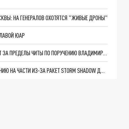
ОСКВЫ: НА ГЕНЕРАЛОВ ОХОТЯТСЯ "ЖИВЫЕ ДРОНЫ"
ГЛАВОЙ ЮАР
АВИАЦИОННЫЙ РЕМОНТНЫЙ ЗАВОД ПЕРЕНЕСУТ ЗА ПРЕДЕЛЫ ЧИТЫ ПО ПОРУЧЕНИЮ ВЛАДИМИРА ПУТИНА
ЧИТАТЕЛИ DAILY MAIL: ПУТИН РАЗБЕРЕТ БРИТАНИЮ НА ЧАСТИ ИЗ-ЗА РАКЕТ STORM SHADOW ДЛЯ ВСУ