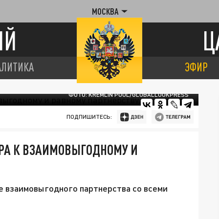
МОСКВА
ИЙ
Ц
АЛИТИКА
ЭФИР
ФОТО: KREMLIN POOL/GLOBALLOOKPRESS
ПОДПИШИТЕСЬ:
ИРА К ВЗАИМОВЫГОДНОМУ И
е взаимовыгодного партнерства со всеми