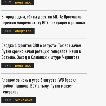
11:00
ПОЛИТИКА
В городе дым, сбиты десятки БПЛА: Ярославль
пережил мощную атаку ВСУ - ситуация в регионах
08:56
ОБЩЕСТВО
Сводка с фронтов СВО 6 августа: Так вот зачем
Путин срочно начал ротацию генералов. Наши в
Орехове. Заход в Славянск и штурм Чернигова
08:47
ПОЛИТИКА
Главное за ночь и утро 6 августа: WB бросил
"рабов", шпионы ВСУ в тылу, Путин меняет
генералов
08:00
ЭКСКЛЮЗИВ