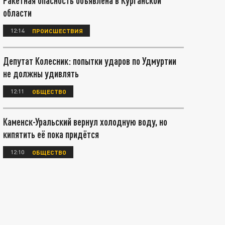
Ракетная опасность объявлена в Курганской
области
12:14
ПРОИСШЕСТВИЯ
Депутат Колесник: попытки ударов по Удмуртии
не должны удивлять
12:11
ОБЩЕСТВО
Каменск-Уральский вернул холодную воду, но
кипятить её пока придётся
12:10
ОБЩЕСТВО