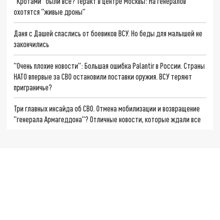
"Кротами" были все? Теракт в центре Москвы: На генералов
охотятся "живые дроны"
Даня с Дашей спаслись от боевиков ВСУ. Но беды для малышей не
закончились
"Очень плохие новости": Большая ошибка Palantir в России. Страны
НАТО впервые за СВО остановили поставки оружия. ВСУ теряют
приграничье?
Три главных инсайда об СВО. Отмена мобилизации и возвращение
"генерала Армагеддона"? Отличные новости, которые ждали все