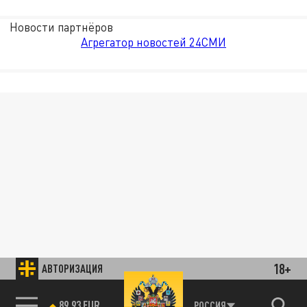
Новости партнёров
Агрегатор новостей 24СМИ
18+
АВТОРИЗАЦИЯ
85.64 BRENT
РОССИЯ
89.93 EUR