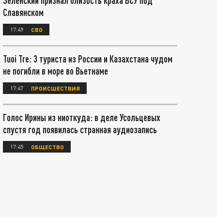
Зеленский признал близость краха ВСУ под
Славянском
17:49
СВО
Tuoi Tre: 3 туриста из России и Казахстана чудом
не погибли в море во Вьетнаме
17:47
ПРОИСШЕСТВИЯ
Голос Ирины из ниоткуда: в деле Усольцевых
спустя год появилась странная аудиозапись
17:45
ОБЩЕСТВО