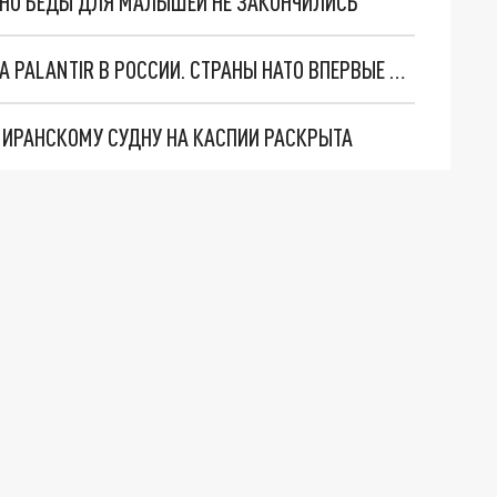
. НО БЕДЫ ДЛЯ МАЛЫШЕЙ НЕ ЗАКОНЧИЛИСЬ
"ОЧЕНЬ ПЛОХИЕ НОВОСТИ": БОЛЬШАЯ ОШИБКА PALANTIR В РОССИИ. СТРАНЫ НАТО ВПЕРВЫЕ ЗА СВО ОСТАНОВИЛИ ПОСТАВКИ ОРУЖИЯ. ВСУ ТЕРЯЮТ ПРИГРАНИЧЬЕ?
О ИРАНСКОМУ СУДНУ НА КАСПИИ РАСКРЫТА