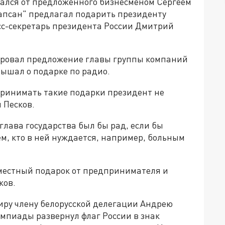
ался от предложенного бизнесменом Сергеем
апсан" предлагал подарить президенту
есс-секретарь президента России Дмитрий
ровал предложение главы группы компаний
лышал о подарке по радио.
 принимать такие подарки президент не
л Песков.
глава государства был бы рад, если бы
м, кто в ней нуждается, например, больным
овместный подарок от предпринимателя и
ков.
ру члену белорусской делегации Андрею
мпиады развернул флаг России в знак