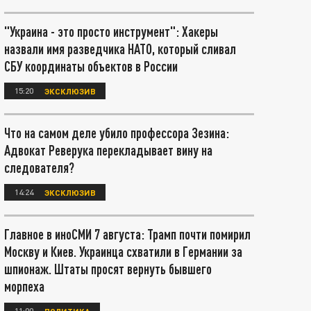
"Украина - это просто инструмент": Хакеры
назвали имя разведчика НАТО, который сливал
СБУ координаты объектов в России
15:20
ЭКСКЛЮЗИВ
Что на самом деле убило профессора Зезина:
Адвокат Реверука перекладывает вину на
следователя?
14:24
ЭКСКЛЮЗИВ
Главное в иноСМИ 7 августа: Трамп почти помирил
Москву и Киев. Украинца схватили в Германии за
шпионаж. Штаты просят вернуть бывшего
морпеха
11:00
ПОЛИТИКА