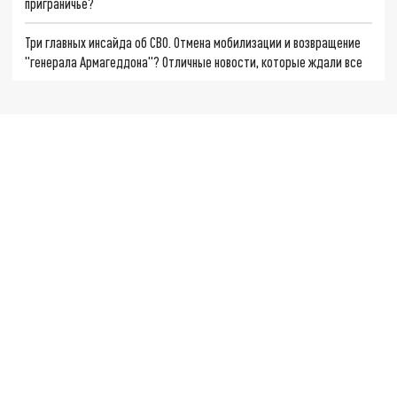
приграничье?
Три главных инсайда об СВО. Отмена мобилизации и возвращение
"генерала Армагеддона"? Отличные новости, которые ждали все