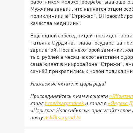
работником молокоперерабатывающего з
Мужчина заявил, что является отцом осо
поликлиники в "Стрижах". В Новосибирск
качества медицины.
Ещё одной собеседницей президента ст
Татьяна Сурдина. Глава государства пои
зарплатой. После некоторой заминки, же
тыс. рублей в месяц, в соответствии с до
сама живёт в микрорайоне "Стрижи", вме
семьёй прикрепились к новой поликлини
Уважаемые читатели Царьграда!
Присоединяйтесь к нам в соцсети
«ВКонтак
канал
t.me/tsargradnsk
и канал в
«Яндекс.Д
«Царьград Новосибирск», присылайте свои 
почту
nsk@tsargrad.tv