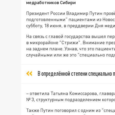
медработников Сибири
Президент России Владимир Путин провё
подготовленными" пациентами из Новос
субботу, 18 июня, в преддверии Дня мед
На связь с главой государства вышел пе
в микрорайоне "Стрижи". Внимание през
на заднем плане. Узнав, что это пациент
случайными или же это "специально по
В определённой степени специально 
– ответила Татьяна Комиссарова, главвр
№ 3, структурным подразделением котор
Также Путин поговорил с одним из "спе