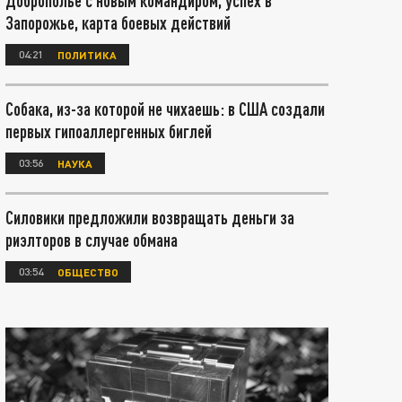
Доброполье с новым командиром, успех в
Запорожье, карта боевых действий
04:21
ПОЛИТИКА
Собака, из-за которой не чихаешь: в США создали
первых гипоаллергенных биглей
03:56
НАУКА
Силовики предложили возвращать деньги за
риэлторов в случае обмана
03:54
ОБЩЕСТВО