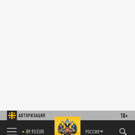
18+
АВТОРИЗАЦИЯ
89.93 EUR
РОССИЯ