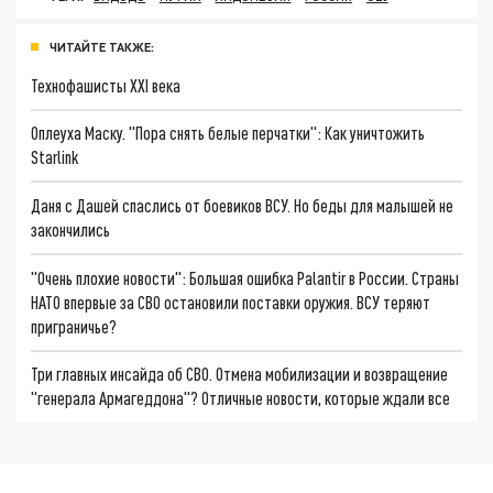
ЧИТАЙТЕ ТАКЖЕ:
Технофашисты XXI века
Оплеуха Маску. "Пора снять белые перчатки": Как уничтожить
Starlink
Даня с Дашей спаслись от боевиков ВСУ. Но беды для малышей не
закончились
"Очень плохие новости": Большая ошибка Palantir в России. Страны
НАТО впервые за СВО остановили поставки оружия. ВСУ теряют
приграничье?
Три главных инсайда об СВО. Отмена мобилизации и возвращение
"генерала Армагеддона"? Отличные новости, которые ждали все