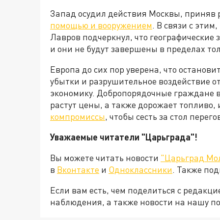
Запад осудил действия Москвы, приняв
помощью и вооружением
. В связи с эти
Лавров подчеркнул, что географические
и они не будут завершены в пределах то
Европа до сих пор уверена, что останови
убытки и разрушительное воздействие о
экономику. Добропорядочные граждане в
растут цены, а также дорожает топливо, 
компромиссы
, чтобы сесть за стол пере
Уважаемые читатели "Царьграда"!
Вы можете читать новости
"Царьград Мо
в
Вконтакте
и
Одноклассники
. Также по
Если вам есть, чем поделиться с редакц
наблюдения, а также новости на нашу по