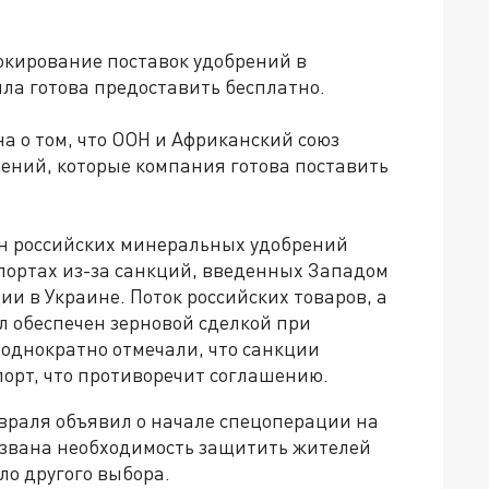
окирование поставок удобрений в
ла готова предоставить бесплатно.
а о том, что ООН и Африканский союз
рений, которые компания готова поставить
онн российских минеральных удобрений
портах из-за санкций, введенных Западом
ии в Украине. Поток российских товаров, а
л обеспечен зерновой сделкой при
еоднократно отмечали, что санкции
орт, что противоречит соглашению.
враля объявил о начале спецоперации на
вызвана необходимость защитить жителей
ыло другого выбора.