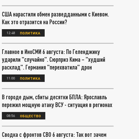
США нарастили обмен разведданными с Киевом.
Как это отразится на России?
12:48
ПОЛИТИКА
Главное в ИноСМИ 6 августа: По Геленджику
ударили "случайно". Сюрприз Кима – "худший
расклад". Германия "перехватила" дрон
11:00
ПОЛИТИКА
В городе дым, сбиты десятки БПЛА: Ярославль
пережил мощную атаку ВСУ - ситуация в регионах
08:56
ОБЩЕСТВО
Сводка с фронтов СВО 6 августа: Так вот зачем