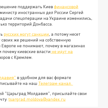
 решение поддержать Киев
финансовой
м, министр иностранных дел России Сергей
 задачи спецоперации на Украине изменились,
лько территорий Донбасса.
ть
русских могут санкции
, а потому несет
т своих же решений на собственную
 Европе не понимают, почему в магазинах
и почему киевские власти
не идут на
говоров с Кремлем.
лдавия"
в удобном для вас формате
дписывайте на наш
Телеграм-канал.
ией "Царьград Молдавия", присылайте свои
чту:
tsargrad.moldova@yandex.ru