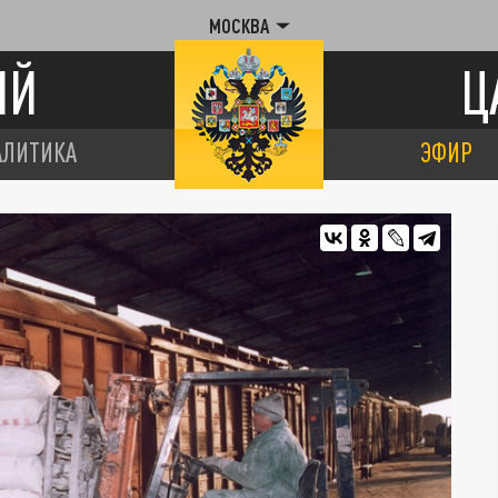
МОСКВА
ИЙ
Ц
АЛИТИКА
ЭФИР