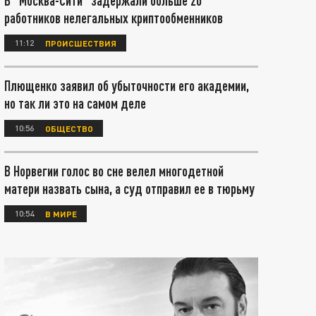
В "Москва-Сити" задержали больше 20
работников нелегальных криптообменников
11:12
ПРОИСШЕСТВИЯ
Плющенко заявил об убыточности его академии,
но так ли это на самом деле
10:56
ОБЩЕСТВО
В Норвегии голос во сне велел многодетной
матери назвать сына, а суд отправил ее в тюрьму
10:54
В МИРЕ