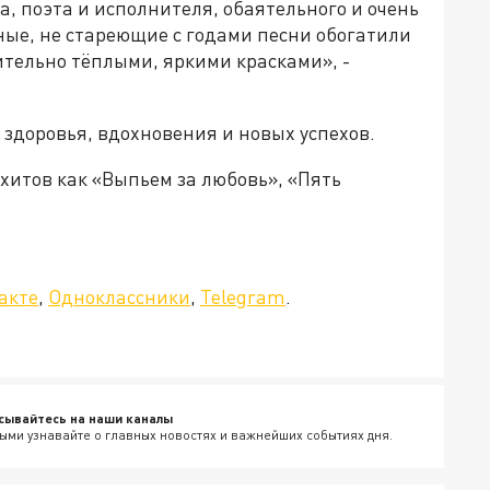
а, поэта и исполнителя, обаятельного и очень
ные, не стареющие с годами песни обогатили
ительно тёплыми, яркими красками», -
 здоровья, вдохновения и новых успехов.
 хитов как «Выпьем за любовь», «Пять
да»!
акте
,
Одноклассники
,
Telegram
.
сывайтесь на наши каналы
ыми узнавайте о главных новостях и важнейших событиях дня.