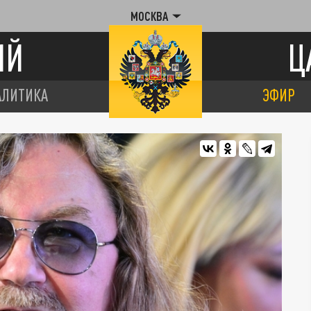
МОСКВА
ИЙ
Ц
АЛИТИКА
ЭФИР