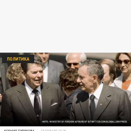
ПОЛИТИКА
ФОТО: MINISTRY OF FOREIGN AFFAIRS OF R/TWITTER.COM/GLOBALLOOKPRESS
КСЕНИЯ ТУЛЯКОВА
17 ЯНВАРЯ 22:25