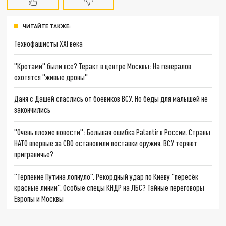
ЧИТАЙТЕ ТАКЖЕ:
Технофашисты XXI века
"Кротами" были все? Теракт в центре Москвы: На генералов
охотятся "живые дроны"
Даня с Дашей спаслись от боевиков ВСУ. Но беды для малышей не
закончились
"Очень плохие новости": Большая ошибка Palantir в России. Страны
НАТО впервые за СВО остановили поставки оружия. ВСУ теряют
приграничье?
"Терпение Путина лопнуло". Рекордный удар по Киеву "пересёк
красные линии". Особые спецы КНДР на ЛБС? Тайные переговоры
Европы и Москвы