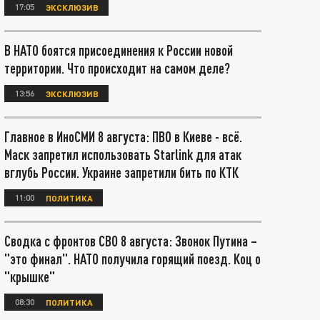
17:05
ЭКСКЛЮЗИВ
В НАТО боятся присоединения к России новой
территории. Что происходит на самом деле?
13:56
ЭКСКЛЮЗИВ
Главное в ИноСМИ 8 августа: ПВО в Киеве - всё.
Маск запретил использовать Starlink для атак
вглубь России. Украине запретили бить по КТК
11:00
ПОЛИТИКА
Сводка с фронтов СВО 8 августа: Звонок Путина –
"это финал". НАТО получила горящий поезд. Коц о
"крышке"
08:30
ПОЛИТИКА