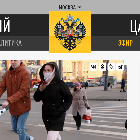
МОСКВА
ИЙ
Ц
АЛИТИКА
ЭФИР