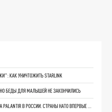
ТКИ": КАК УНИЧТОЖИТЬ STARLINK
. НО БЕДЫ ДЛЯ МАЛЫШЕЙ НЕ ЗАКОНЧИЛИСЬ
"ОЧЕНЬ ПЛОХИЕ НОВОСТИ": БОЛЬШАЯ ОШИБКА PALANTIR В РОССИИ. СТРАНЫ НАТО ВПЕРВЫЕ ЗА СВО ОСТАНОВИЛИ ПОСТАВКИ ОРУЖИЯ. ВСУ ТЕРЯЮТ ПРИГРАНИЧЬЕ?