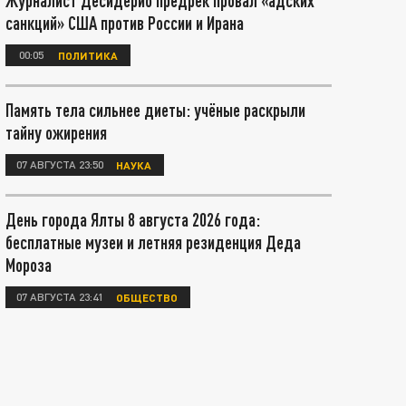
Журналист Десидерио предрёк провал «адских
санкций» США против России и Ирана
00:05
ПОЛИТИКА
Память тела сильнее диеты: учёные раскрыли
тайну ожирения
07 АВГУСТА 23:50
НАУКА
День города Ялты 8 августа 2026 года:
бесплатные музеи и летняя резиденция Деда
Мороза
07 АВГУСТА 23:41
ОБЩЕСТВО