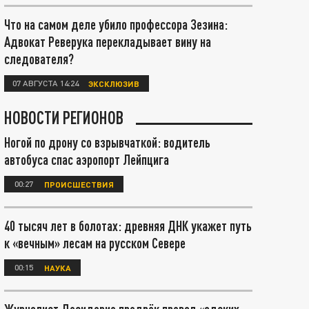
Что на самом деле убило профессора Зезина:
Адвокат Реверука перекладывает вину на
следователя?
07 АВГУСТА 14:24
ЭКСКЛЮЗИВ
НОВОСТИ РЕГИОНОВ
Ногой по дрону со взрывчаткой: водитель
автобуса спас аэропорт Лейпцига
00:27
ПРОИСШЕСТВИЯ
40 тысяч лет в болотах: древняя ДНК укажет путь
к «вечным» лесам на русском Севере
00:15
НАУКА