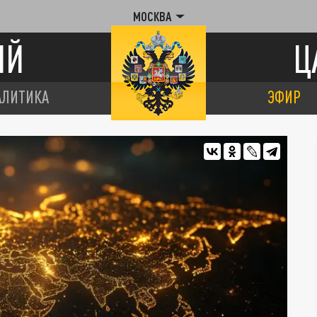
МОСКВА
ИЙ
Ц
АЛИТИКА
ЭФИР