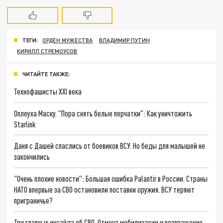
ТЕГИ:
ОРДЕН МУЖЕСТВА
ВЛАДИМИР ПУТИН
КИРИЛЛ СТРЕМОУСОВ
ЧИТАЙТЕ ТАКЖЕ:
Технофашисты XXI века
Оплеуха Маску. "Пора снять белые перчатки": Как уничтожить
Starlink
Даня с Дашей спаслись от боевиков ВСУ. Но беды для малышей не
закончились
"Очень плохие новости": Большая ошибка Palantir в России. Страны
НАТО впервые за СВО остановили поставки оружия. ВСУ теряют
приграничье?
Три главных инсайда об СВО. Отмена мобилизации и возвращение