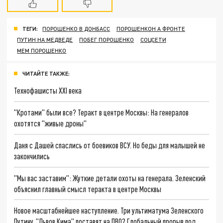
ТЕГИ:
ПОРОШЕНКО В ДОНБАСС
ПОРОШЕНКОН А ФРОНТЕ
ПУТИН НА МЕДВЕДЕ
ПОБЕГ ПОРОШЕНКО
СОЦСЕТИ
МЕМ ПОРОШЕНКО
ЧИТАЙТЕ ТАКЖЕ:
Технофашисты XXI века
"Кротами" были все? Теракт в центре Москвы: На генералов
охотятся "живые дроны"
Даня с Дашей спаслись от боевиков ВСУ. Но беды для малышей не
закончились
"Мы вас заставим": Жуткие детали охоты на генерала. Зеленский
объяснил главный смысл теракта в центре Москвы
Новое масштабнейшее наступление. Три ультиматума Зеленского
Путину. "Львов Кима" поставят на ПВО? Глобальный прорыв под