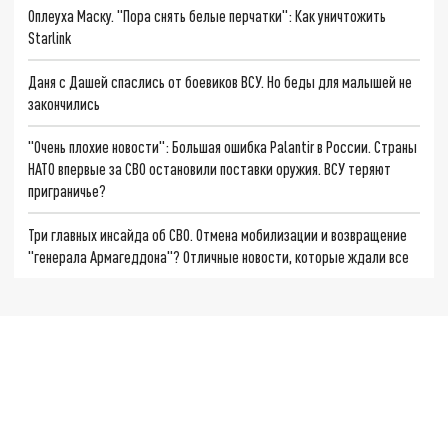
Оплеуха Маску. "Пора снять белые перчатки": Как уничтожить
Starlink
Даня с Дашей спаслись от боевиков ВСУ. Но беды для малышей не
закончились
"Очень плохие новости": Большая ошибка Palantir в России. Страны
НАТО впервые за СВО остановили поставки оружия. ВСУ теряют
приграничье?
Три главных инсайда об СВО. Отмена мобилизации и возвращение
"генерала Армагеддона"? Отличные новости, которые ждали все