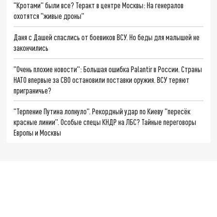
"Кротами" были все? Теракт в центре Москвы: На генералов
охотятся "живые дроны"
Даня с Дашей спаслись от боевиков ВСУ. Но беды для малышей не
закончились
"Очень плохие новости": Большая ошибка Palantir в России. Страны
НАТО впервые за СВО остановили поставки оружия. ВСУ теряют
приграничье?
"Терпение Путина лопнуло". Рекордный удар по Киеву "пересёк
красные линии". Особые спецы КНДР на ЛБС? Тайные переговоры
Европы и Москвы