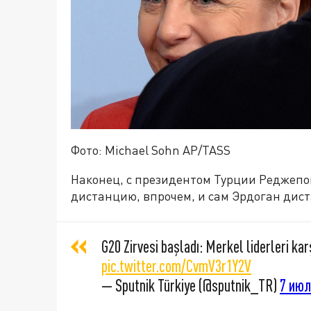
Фото: Michael Sohn AP/TASS
Наконец, с президентом Турции Реджеп
дистанцию, впрочем, и сам Эрдоган дис
G20 Zirvesi başladı: Merkel liderleri kar
pic.twitter.com/CvmV3r1Y2V
— Sputnik Türkiye (@sputnik_TR)
7 июл