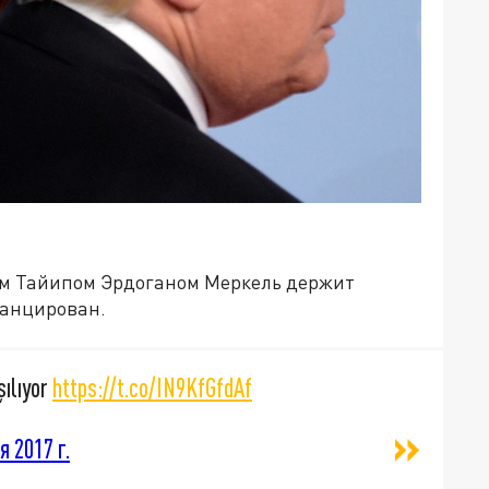
ом Тайипом Эрдоганом Меркель держит
танцирован.
şılıyor
https://t.co/IN9KfGfdAf
я 2017 г.