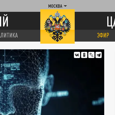
МОСКВА
ИЙ
Ц
АЛИТИКА
ЭФИР