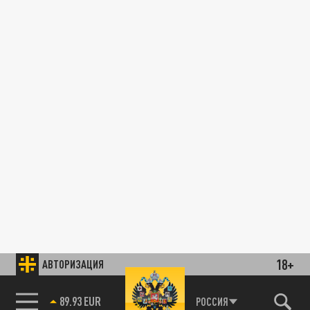
18+
АВТОРИЗАЦИЯ
89.93 EUR
РОССИЯ