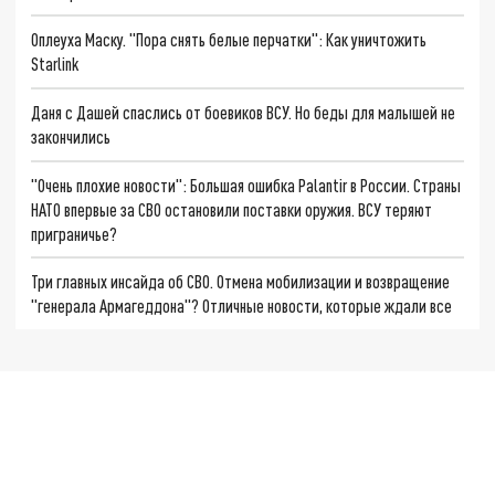
Оплеуха Маску. "Пора снять белые перчатки": Как уничтожить
Starlink
Даня с Дашей спаслись от боевиков ВСУ. Но беды для малышей не
закончились
"Очень плохие новости": Большая ошибка Palantir в России. Страны
НАТО впервые за СВО остановили поставки оружия. ВСУ теряют
приграничье?
Три главных инсайда об СВО. Отмена мобилизации и возвращение
"генерала Армагеддона"? Отличные новости, которые ждали все