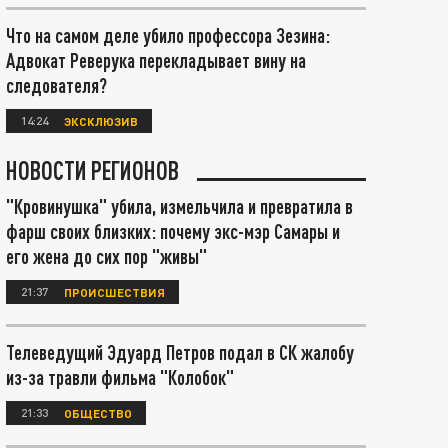
Что на самом деле убило профессора Зезина:
Адвокат Реверука перекладывает вину на
следователя?
14:24
ЭКСКЛЮЗИВ
НОВОСТИ РЕГИОНОВ
"Кровинушка" убила, измельчила и превратила в
фарш своих близких: почему экс-мэр Самары и
его жена до сих пор "живы"
21:37
ПРОИСШЕСТВИЯ
Телеведущий Эдуард Петров подал в СК жалобу
из-за травли фильма "Колобок"
21:33
ОБЩЕСТВО