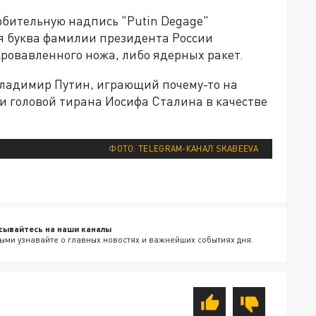
орбительную надпись "Putin Degage"
ая буква фамилии президента России
кровавленного ножа, либо ядерных ракет.
Владимир Путин, играющий почему-то на
 и головой тирана Иосифа Сталина в качестве
ФОТО: TELEGRAM-КАНАЛ SKABEEVA
сывайтесь на наши каналы
ыми узнавайте о главных новостях и важнейших событиях дня.