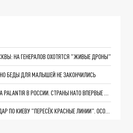
ОСКВЫ: НА ГЕНЕРАЛОВ ОХОТЯТСЯ "ЖИВЫЕ ДРОНЫ"
. НО БЕДЫ ДЛЯ МАЛЫШЕЙ НЕ ЗАКОНЧИЛИСЬ
"ОЧЕНЬ ПЛОХИЕ НОВОСТИ": БОЛЬШАЯ ОШИБКА PALANTIR В РОССИИ. СТРАНЫ НАТО ВПЕРВЫЕ ЗА СВО ОСТАНОВИЛИ ПОСТАВКИ ОРУЖИЯ. ВСУ ТЕРЯЮТ ПРИГРАНИЧЬЕ?
"ТЕРПЕНИЕ ПУТИНА ЛОПНУЛО". РЕКОРДНЫЙ УДАР ПО КИЕВУ "ПЕРЕСЁК КРАСНЫЕ ЛИНИИ". ОСОБЫЕ СПЕЦЫ КНДР НА ЛБС? ТАЙНЫЕ ПЕРЕГОВОРЫ ЕВРОПЫ И МОСКВЫ