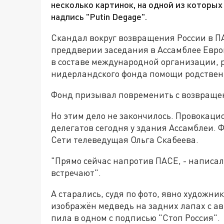
несколько картинок, на одной из которы
надпись "Putin Degage".
Скандал вокруг возвращения России в ПА
преддверии заседания в Ассамблее Евро
в составе международной организации, 
нидерландского фонда помощи родствен
Фонд призывал повременить с возвращен
Но этим дело не закончилось. Провокац
делегатов сегодня у здания Ассамблеи. Ф
Сети телеведущая Ольга Скабеева.
"Прямо сейчас напротив ПАСЕ, - написал
встречают".
А старались, судя по фото, явно художни
изображён медведь на задних лапах с ав
пила в одном с подписью "Стоп Россия".