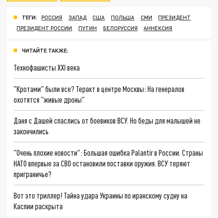
ТЕГИ:
РОССИЯ
ЗАПАД
США
ПОЛЬША
СМИ
ПРЕЗИДЕНТ
ПРЕЗИДЕНТ РОССИИ
ПУТИН
БЕЛОРУССИЯ
АННЕКСИЯ
ЧИТАЙТЕ ТАКЖЕ:
Технофашисты XXI века
"Кротами" были все? Теракт в центре Москвы: На генералов
охотятся "живые дроны"
Даня с Дашей спаслись от боевиков ВСУ. Но беды для малышей не
закончились
"Очень плохие новости": Большая ошибка Palantir в России. Страны
НАТО впервые за СВО остановили поставки оружия. ВСУ теряют
приграничье?
Вот это триллер! Тайна удара Украины по иранскому судну на
Каспии раскрыта