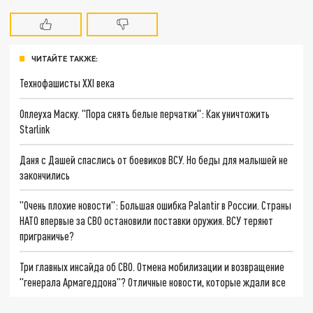
ЧИТАЙТЕ ТАКЖЕ:
Технофашисты XXI века
Оплеуха Маску. "Пора снять белые перчатки": Как уничтожить
Starlink
Даня с Дашей спаслись от боевиков ВСУ. Но беды для малышей не
закончились
"Очень плохие новости": Большая ошибка Palantir в России. Страны
НАТО впервые за СВО остановили поставки оружия. ВСУ теряют
приграничье?
Три главных инсайда об СВО. Отмена мобилизации и возвращение
"генерала Армагеддона"? Отличные новости, которые ждали все