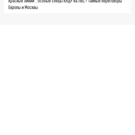
красные линии". Особые спецы КНДР на ЛБС? Тайные переговоры
Европы и Москвы