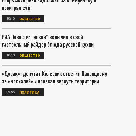
Игорь Акинфеев задолжал за коммуналку и
проиграл суд
10:10
ОБЩЕСТВО
РИА Новости: Галкин* включил в свой
гастрольный райдер блюда русской кухни
10:10
ОБЩЕСТВО
«Дурак»: депутат Колесник ответил Навроцкому
за «москалей» и призвал вернуть территории
09:55
ПОЛИТИКА