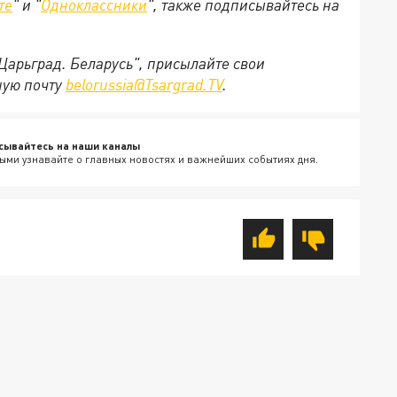
те
" и "
Одноклассники
", также подписывайтесь на
"Царьград. Беларусь", присылайте свои
ную почту
belorussia@Tsargrad.TV
.
сывайтесь на наши каналы
ыми узнавайте о главных новостях и важнейших событиях дня.