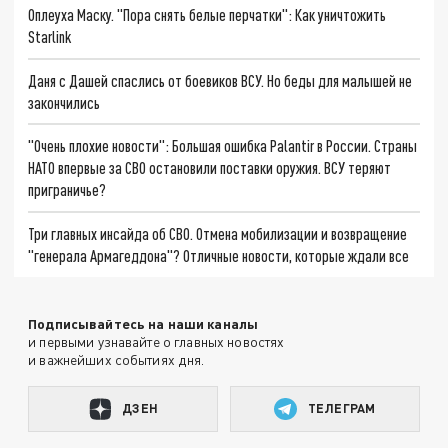
Оплеуха Маску. "Пора снять белые перчатки": Как уничтожить
Starlink
Даня с Дашей спаслись от боевиков ВСУ. Но беды для малышей не
закончились
"Очень плохие новости": Большая ошибка Palantir в России. Страны
НАТО впервые за СВО остановили поставки оружия. ВСУ теряют
приграничье?
Три главных инсайда об СВО. Отмена мобилизации и возвращение
"генерала Армагеддона"? Отличные новости, которые ждали все
Подписывайтесь на наши каналы
и первыми узнавайте о главных новостях
и важнейших событиях дня.
ДЗЕН
ТЕЛЕГРАМ